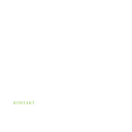
SYSTEMISCHE
LERNTHERAPIE
Mehr als klassische Lerntherapie​.
KONTAKT