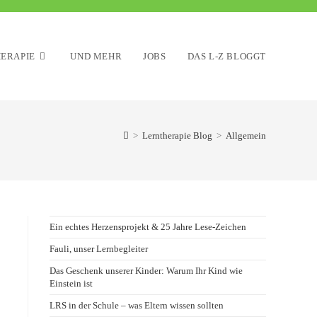
ERAPIE
UND MEHR
JOBS
DAS L-Z BLOGGT
>
Lerntherapie Blog
>
Allgemein
Ein echtes Herzensprojekt & 25 Jahre Lese-Zeichen
Fauli, unser Lernbegleiter
Das Geschenk unserer Kinder: Warum Ihr Kind wie
Einstein ist
LRS in der Schule – was Eltern wissen sollten