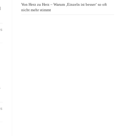
Von Herz zu Herz – Warum ‚Einzeln ist besser‘ so oft
d
nicht mehr stimmt
26
s
26